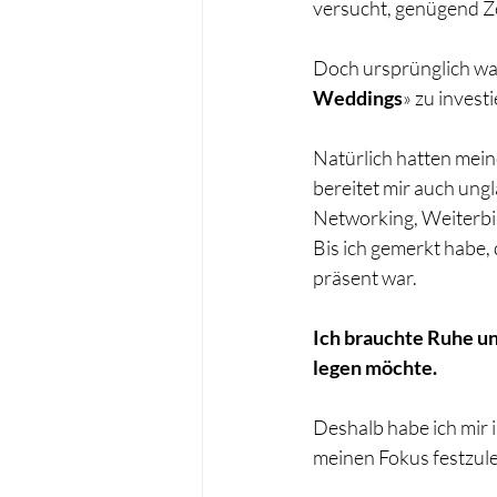
versucht, genügend Ze
Doch ursprünglich war
Weddings
» zu invest
Natürlich hatten mein
bereitet mir auch ungl
Networking, Weiterbil
Bis ich gemerkt habe,
präsent war.
Ich brauchte Ruhe un
legen möchte.
Deshalb habe ich mir 
meinen Fokus festzule