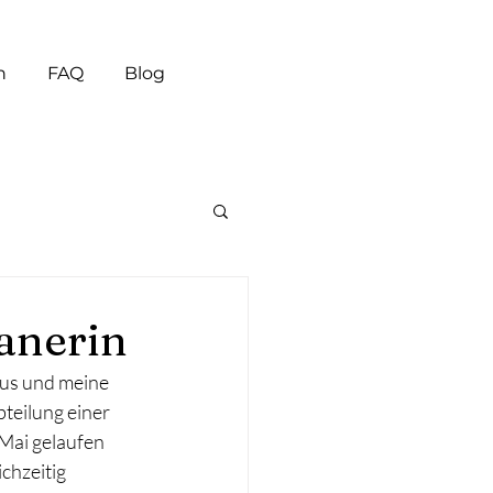
n
FAQ
Blog
anerin
kus und meine 
teilung einer 
Mai gelaufen 
chzeitig 