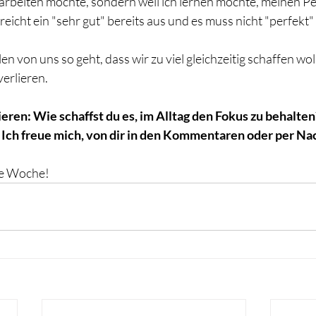
g arbeiten möchte, sondern weil ich lernen möchte, meinen P
reicht ein "sehr gut" bereits aus und es muss nicht "perfekt" 
len von uns so geht, dass wir zu viel gleichzeitig schaffen wo
erlieren.
ren: Wie schaffst du es, im Alltag den Fokus zu behalten
t? Ich freue mich, von dir in den Kommentaren oder per Nac
ue Woche! 