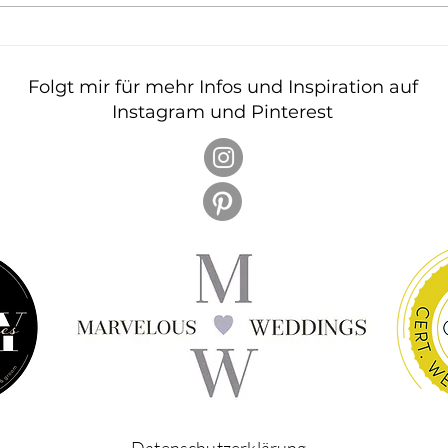
werden – und gleichzeitig den
Hochz
ganzen Tag beeinflussen. Wenn ihr
sie a
diese Entscheidungen bewusst
meist
treffen wollt, dann
Hochz
Folgt mir für mehr Infos und Inspiration auf
Instagram und Pinterest