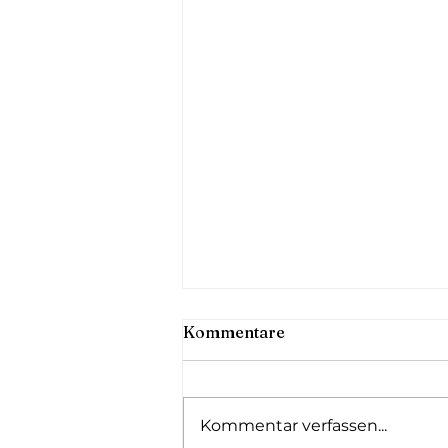
So entsteht echte
Kommentare
Stimmung auf der Hochzeit
Eine Hochzeit, die berührt und
begeistert Natürlich wünscht sich
Kommentar verfassen...
jedes Paar eine Feier, bei der