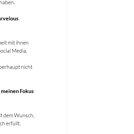
 haben.
rvelous 
it mit ihnen 
ocial Media, 
berhaupt nicht 
 meinen Fokus 
mit dem Wunsch, 
h erfüllt.