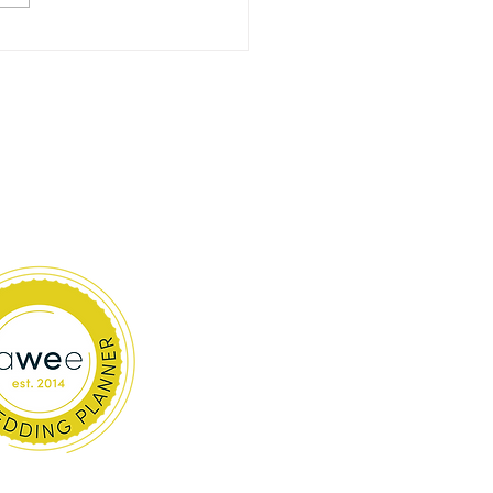
eitsplanung. Gleichzeitig ist
uch die Entscheidung, die am
en beeinflusst. Den Stil der
eit,