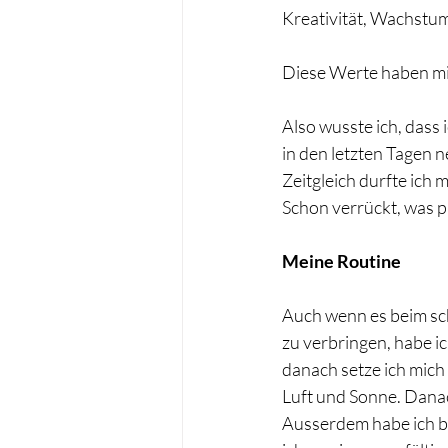
Kreativität, Wachstum
Diese Werte haben mi
Also wusste ich, dass 
in den letzten Tagen n
Zeitgleich durfte ich
Schon verrückt, was p
Meine Routine
Auch wenn es beim sch
zu verbringen, habe i
danach setze ich mich
Luft und Sonne. Danac
Ausserdem habe ich be