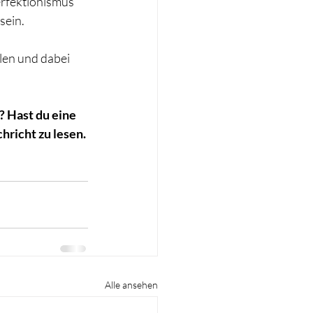
erfektionismus 
sein.
llen und dabei 
? Hast du eine 
hricht zu lesen.
Alle ansehen