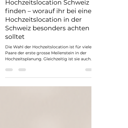
Hochzeitslocation Schweiz
nicht zuletzt die Gefühle und Em
finden – worauf ihr bei einer
Hochzeitslocation in der
Schweiz besonders achten
solltet
Die Wahl der Hochzeitslocation ist für viele
Paare der erste grosse Meilenstein in der
Hochzeitsplanung. Gleichzeitig ist sie auch
die Entscheidung, die am meisten
beeinflusst. Den Stil der Hochzeit, das
Budget, den Ablauf und nicht zuletzt die
Gefühle und Emotionen am Hochzeitstag
selbst. Gerade bei der Suche nach der
perfekten Hochzeitslocation Schweiz darf
man sich nicht nur von schönen Bildern
leiten lassen, sondern muss auch an Details
denken. In diesem Beitrag zeige i