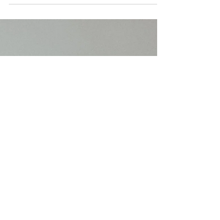
Hochzeitsplanerin hauptsächlich für die
Dekoration zuständig ist und dafür, dass alles
schön aussieht, farblich zusammenpasst und
auf Fotos gut wirkt. Oft schwingt auch der
Gedanke mit: Das ist doch nur etwas für sehr
reiche Paare. Doch diese Vorstellung greift
viel zu kurz. Eine Hochzeitsplanerin ist nicht
primär Dekorateur