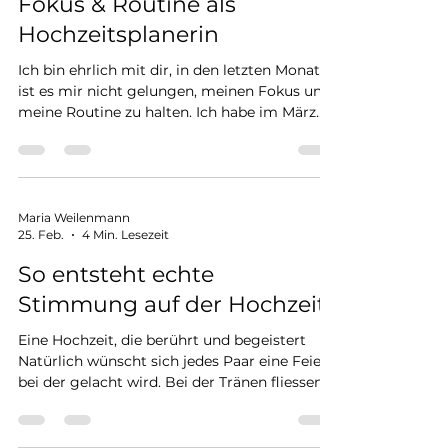
Fokus & Routine als
Hochzeitsplanerin
Ich bin ehrlich mit dir, in den letzten Monaten
ist es mir nicht gelungen, meinen Fokus und
meine Routine zu halten. Ich habe im März
eine neue Festanstellung (60 %) in der
Eventabteilung einer Stiftung begonnen,
mich auf meinen ersten Halbmarathon
vorbereitet, den ich im Mai gelaufen bin, an
den Wochenenden auf einem Spargelhof im
Maria Weilenmann
25. Feb.
4 Min. Lesezeit
Hofladen ausgeholfen und gleichzeitig
versucht, genügend Zeit für meinen Partner,
So entsteht echte
meine Familie und meine Freunde zu haben.
Stimmung auf der Hochzeit
Doch ursprünglich war
Eine Hochzeit, die berührt und begeistert
Natürlich wünscht sich jedes Paar eine Feier,
bei der gelacht wird. Bei der Tränen fliessen.
Bei der Menschen miteinander ins Gespräch
kommen. Und bei der am Ende des Abends
alle sagen: Das war besonders. Doch gute