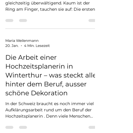
Frisch verlobt zu sein ist wunderschön und
gleichzeitig überwältigend. Kaum ist der
Ring am Finger, tauchen sie auf: Die ersten
Fragen, Erwartungen von aussen, gut
gemeinte Ratschläge und eine riesige To-do-
Liste im Kopf. Viele Paare fragen sich dann:
«Wo beginnen wir bei der Planung unserer
Hochzeit?» Meine Antwort als
Maria Weilenmann
20. Jan.
4 Min. Lesezeit
Hochzeitsplanerin lautet: Nicht bei der
Location. Nicht beim Kleid. Nicht bei
Die Arbeit einer
Pinterest. Sondern bei euch – und bei den
Hochzeitsplanerin in
richtigen Fragen . --> Lest diesen Bei
Winterthur – was steckt alles
hinter dem Beruf, ausser
schöne Dekoration
In der Schweiz braucht es noch immer viel
Aufklärungsarbeit rund um den Beruf der
Hochzeitsplanerin . Denn viele Menschen
glauben nach wie vor, dass eine