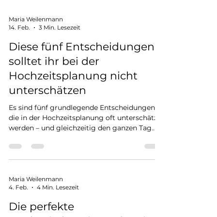
Stimmung auf der Hochzeit entsteht nicht
zufällig. Wer Atmosphäre und Stimmung
Maria Weilenmann
14. Feb.
3 Min. Lesezeit
zwischen Menschen schaffen möchte,
braucht Feingefühl, einen Plan und das
Diese fünf Entscheidungen
richtige Timing. Dazu bin ich als
solltet ihr bei der
Hochzeitsplanerin gerne für euch da
Hochzeitsplanung nicht
unterschätzen
Es sind fünf grundlegende Entscheidungen,
die in der Hochzeitsplanung oft unterschätzt
werden – und gleichzeitig den ganzen Tag
beeinflussen. Wenn ihr diese Entscheidungen
bewusst treffen wollt, dann lest diesen
Blogbeitrag unbedingt zu Ende. Wahl der
Hochzeitslocation Welche Location passt zu
uns? Sie ist die Entscheidung, die am
Maria Weilenmann
4. Feb.
4 Min. Lesezeit
meisten bei der Hochzeitsplanung
beeinflusst: Den Stil der Hochzeit, das
Die perfekte
Budget, den Ablauf, die Gästeanzahl und